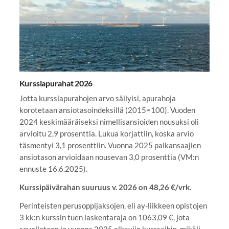
Kurssiapurahat 2026
Jotta kurssiapurahojen arvo säilyisi, apurahoja
korotetaan ansiotasoindeksillä (2015=100). Vuoden
2024 keskimääräiseksi nimellisansioiden nousuksi oli
arvioitu 2,9 prosenttia. Lukua korjattiin, koska arvio
täsmentyi 3,1 prosenttiin. Vuonna 2025 palkansaajien
ansiotason arvioidaan nousevan 3,0 prosenttia (VM:n
ennuste 16.6.2025).
Kurssipäivärahan suuruus v. 2026 on 48,26 €/vrk.
Perinteisten perusoppijaksojen, eli ay-liikkeen opistojen
3 kk:n kurssin tuen laskentaraja on 1063,09 €, jota
sovelletaan jo vuonna 2025 alkaviin kursseihin, mikäli