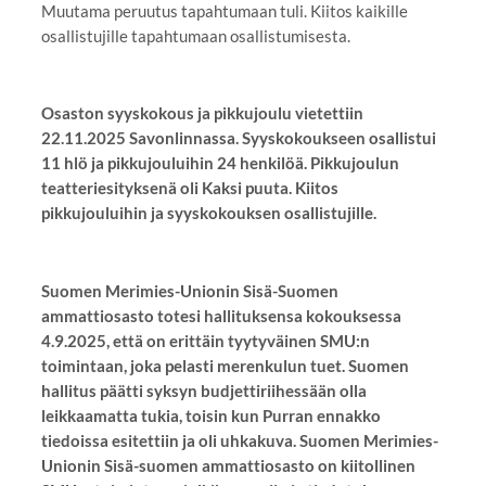
Muutama peruutus tapahtumaan tuli. Kiitos kaikille
osallistujille tapahtumaan osallistumisesta.
Osaston syyskokous ja pikkujoulu vietettiin
22.11.2025 Savonlinnassa. Syyskokoukseen osallistui
11 hlö ja pikkujouluihin 24 henkilöä. Pikkujoulun
teatteriesityksenä oli Kaksi puuta. Kiitos
pikkujouluihin ja syyskokouksen osallistujille.
Suomen Merimies-Unionin Sisä-Suomen
ammattiosasto totesi hallituksensa kokouksessa
4.9.2025, että on erittäin tyytyväinen SMU:n
toimintaan, joka pelasti merenkulun tuet. Suomen
hallitus päätti syksyn budjettiriihessään olla
leikkaamatta tukia, toisin kun Purran ennakko
tiedoissa esitettiin ja oli uhkakuva. Suomen Merimies-
Unionin Sisä-suomen ammattiosasto on kiitollinen