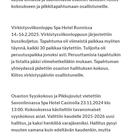
kokoukseen ja pilkkitapahtumaan osallistuneille.
Virkistysviikonloppu Spa Hotel Runnissa
14.-16.2.2025. Virkistysviikonloppuun järjestettiin
bussikuljetus. Tapahtuma oli viimeistä paikkaa myöten
täynnä, kaikki 30 paikkaa täytettiin. Tulijoita oli
peruutuspaikka jonoksi asti. Peruuttamisia tapahtuikin
ja listalta pääsi viimehetkelläkin mukaan. Tapahtuman
yhteydessä pidettiin osaston hallituksen kokous.
Kiitos virkistyspäiviin osallistuneille.
Osaston Syyskokous ja Pikkujoulut vietettiin
Savonlinnassa Spa Hotel Casinolla 23.11.2024 klo
13:00. Kokouksessa käsiteltiin tavanomaiset
syyskokous asiat. Valittiin kaudelle 2025-2026 uusi
hallitus, ja kaksi henkilöä varajäseniksi. Hallitus pysyi
muuten samana kuin edeltävän kaudenkin, mutta