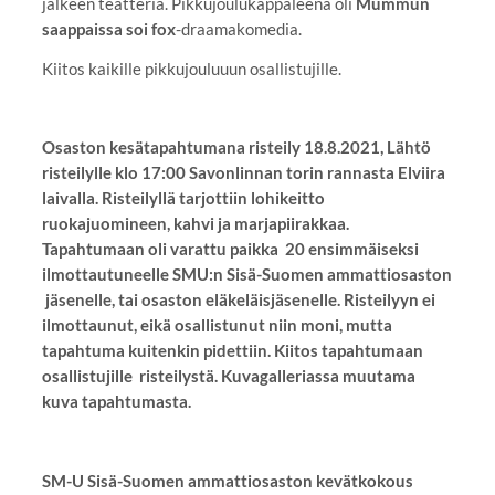
jälkeen teatteria. Pikkujoulukappaleena oli
Mummun
saappaissa soi fox
-draamakomedia.
Kiitos kaikille pikkujouluuun osallistujille.
Osaston kesätapahtumana risteily 18.8.2021, Lähtö
risteilylle klo 17:00 Savonlinnan torin rannasta Elviira
laivalla. Risteilyllä tarjottiin lohikeitto
ruokajuomineen, kahvi ja marjapiirakkaa.
Tapahtumaan oli varattu paikka 20 ensimmäiseksi
ilmottautuneelle SMU:n Sisä-Suomen ammattiosaston
jäsenelle, tai osaston eläkeläisjäsenelle. Risteilyyn ei
ilmottaunut, eikä osallistunut niin moni, mutta
tapahtuma kuitenkin pidettiin. Kiitos tapahtumaan
osallistujille risteilystä. Kuvagalleriassa muutama
kuva tapahtumasta.
SM-U Sisä-Suomen ammattiosaston kevätkokous