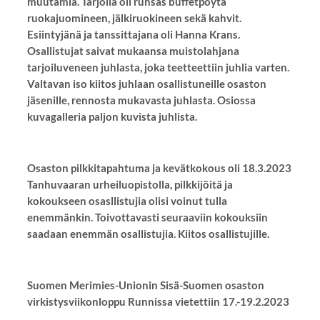
muutamia. Tarjolla oli runsas buffetpöytä
ruokajuomineen, jälkiruokineen sekä kahvit.
Esiintyjänä ja tanssittajana oli Hanna Krans.
Osallistujat saivat mukaansa muistolahjana
tarjoiluveneen juhlasta, joka teetteettiin juhlia varten.
Valtavan iso kiitos juhlaan osallistuneille osaston
jäsenille, rennosta mukavasta juhlasta. Osiossa
kuvagalleria paljon kuvista juhlista.
Osaston pilkkitapahtuma ja kevätkokous oli 18.3.2023
Tanhuvaaran urheiluopistolla, pilkkijöitä ja
kokoukseen osasllistujia olisi voinut tulla
enemmänkin. Toivottavasti seuraaviin kokouksiin
saadaan enemmän osallistujia. Kiitos osallistujille.
Suomen Merimies-Unionin Sisä-Suomen osaston
virkistysviikonloppu Runnissa vietettiin 17.-19.2.2023