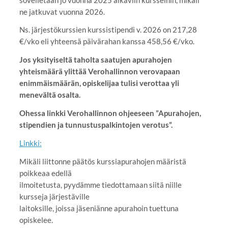
ne jatkuvat vuonna 2026.
Ns. järjestökurssien kurssistipendi v. 2026 on 217,28
€/vko eli yhteensä päivärahan kanssa 458,56 €/vko.
Jos yksityiseltä taholta saatujen apurahojen
yhteismäärä ylittää Verohallinnon verovapaan
enimmäismäärän, opiskelijaa tulisi verottaa yli
menevältä osalta.
Ohessa linkki Verohallinnon ohjeeseen ”Apurahojen,
stipendien ja tunnustuspalkintojen verotus”.
Linkki:
Mikäli liittonne päätös kurssiapurahojen määristä
poikkeaa edellä
ilmoitetusta, pyydämme tiedottamaan siitä niille
kursseja järjestäville
laitoksille, joissa jäseniänne apurahoin tuettuna
opiskelee.