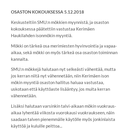
OSASTON KOKOUKSESSA 5.12.2018
Keskusteltiin SMU:n mökkien myynnistä, ja osaston
kokouksessa päätettiin vastustaa Kerimäen
Haukilahden isonmökin myyntiä.
Mökki on tärkeä osa merimiesten hyvinvointia ja vapaa-
aikaa, sekä mökki on myös tärkeä osa osaston toiminnan
kannalta.
SMU:n mökkejä halutaan nyt selkeästi vähentää, mutta
jos kerran niitä nyt vähennetään, niin Kerimäen ison
mökin myyntiä osaston hallitus haluaa vastustaa,
uskotaan että käyttöaste lisääntyy, jos muita kerran
vähennetään.
Lisäksi halutaan varsinkin talvi-aikaan mökin vuokraus-
aikaa lyhentää viikosta vuorokausi vuokraukseen, näin
saadaan talven pienemmälle käytölle myös jonkinlaista
käyttöä ja kuluille peittoa...