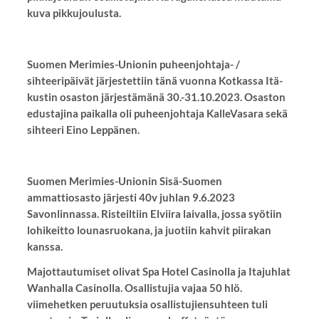
kuva pikkujoulusta.
Suomen Merimies-Unionin puheenjohtaja- /
sihteeripäivät järjestettiin tänä vuonna Kotkassa Itä-
kustin osaston järjestämänä 30.-31.10.2023. Osaston
edustajina paikalla oli puheenjohtaja KalleVasara sekä
sihteeri Eino Leppänen.
Suomen Merimies-Unionin Sisä-Suomen
ammattiosasto järjesti 40v juhlan 9.6.2023
Savonlinnassa. Risteiltiin Elviira laivalla, jossa syötiin
lohikeitto lounasruokana, ja juotiin kahvit piirakan
kanssa.
Majottautumiset olivat Spa Hotel Casinolla ja Itajuhlat
Wanhalla Casinolla. Osallistujia vajaa 50 hlö.
viimehetken peruutuksia osallistujiensuhteen tuli