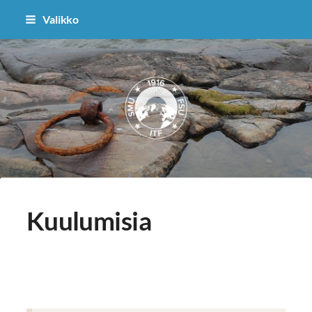
Siirry
Valikko
sivun
sisältöön
Sisä-Suomen osasto
Kuulumisia