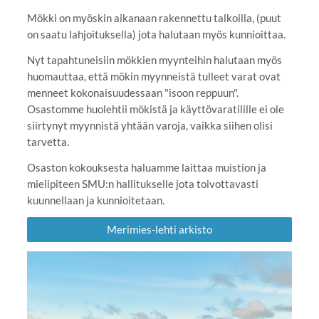
Mökki on myöskin aikanaan rakennettu talkoilla, (puut
on saatu lahjoituksella) jota halutaan myös kunnioittaa.
Nyt tapahtuneisiin mökkien myynteihin halutaan myös
huomauttaa, että mökin myynneistä tulleet varat ovat
menneet kokonaisuudessaan "isoon reppuun".
Osastomme huolehtii mökistä ja käyttövaratilille ei ole
siirtynyt myynnistä yhtään varoja, vaikka siihen olisi
tarvetta.
Osaston kokouksesta haluamme laittaa muistion ja
mielipiteen SMU:n hallitukselle jota toivottavasti
kuunnellaan ja kunnioitetaan.
Merimies-lehti arkisto