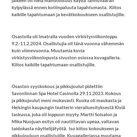
jälkeen oli vielä mahdollisuus käydä Tanhuvaaran
kylpylässä ennen kotiinpaluuta tapahtumasta. Kiitos
kaikille tapahtumaan ja kevätkokoukseen osallistujille.
Osastolla oli Imatralla vuoden virkistysviikonloppu
9.2.-11.2.2024. Osallistujia oli tänä vuonna vähemmän
kuin viimevuonna. Muutamia kuvia
virkistysviikonlopusta sivuston osiossa kuvagalleria.
Kiitos kaikille tapahtumaan osallistujille.
Osaston syyskokous ja pikkujoulut pidettiin
Savonlinnan Spa Hotel Casinolla 29.11.2023. Kokous
ja pikkujoulut meni mukavasti. Ruoka oli maukasta ja
Helsingin kaupungin teatterin vierailuesityksestä Kiviä
taskussa, joka oli loppuun myyty. Martti Soisalon ja
Mika Nuojuan esitys oli nautittavan upeaa, valtavan
taidokasta näyttelijätyötä. Iso kiitos kokoukseen ja
pikkujouluun osallistujille. Kuvagalleriassa muutama