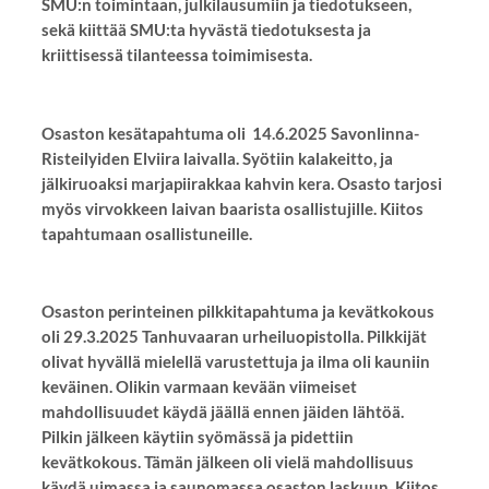
SMU:n toimintaan, julkilausumiin ja tiedotukseen,
sekä kiittää SMU:ta hyvästä tiedotuksesta ja
kriittisessä tilanteessa toimimisesta.
Osaston kesätapahtuma oli 14.6.2025 Savonlinna-
Risteilyiden Elviira laivalla. Syötiin kalakeitto, ja
jälkiruoaksi marjapiirakkaa kahvin kera. Osasto tarjosi
myös virvokkeen laivan baarista osallistujille. Kiitos
tapahtumaan osallistuneille.
Osaston perinteinen pilkkitapahtuma ja kevätkokous
oli 29.3.2025 Tanhuvaaran urheiluopistolla. Pilkkijät
olivat hyvällä mielellä varustettuja ja ilma oli kauniin
keväinen. Olikin varmaan kevään viimeiset
mahdollisuudet käydä jäällä ennen jäiden lähtöä.
Pilkin jälkeen käytiin syömässä ja pidettiin
kevätkokous. Tämän jälkeen oli vielä mahdollisuus
käydä uimassa ja saunomassa osaston laskuun. Kiitos