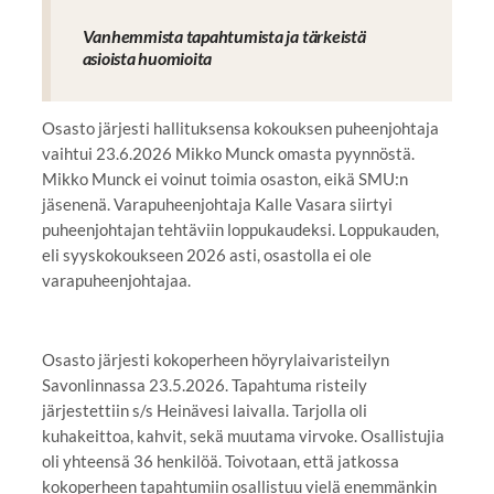
Vanhemmista tapahtumista ja tärkeistä
asioista huomioita
Osasto järjesti hallituksensa kokouksen puheenjohtaja
vaihtui 23.6.2026 Mikko Munck omasta pyynnöstä.
Mikko Munck ei voinut toimia osaston, eikä SMU:n
jäsenenä. Varapuheenjohtaja Kalle Vasara siirtyi
puheenjohtajan tehtäviin loppukaudeksi. Loppukauden,
eli syyskokoukseen 2026 asti, osastolla ei ole
varapuheenjohtajaa.
Osasto järjesti kokoperheen höyrylaivaristeilyn
Savonlinnassa 23.5.2026. Tapahtuma risteily
järjestettiin s/s Heinävesi laivalla. Tarjolla oli
kuhakeittoa, kahvit, sekä muutama virvoke. Osallistujia
oli yhteensä 36 henkilöä. Toivotaan, että jatkossa
kokoperheen tapahtumiin osallistuu vielä enemmänkin