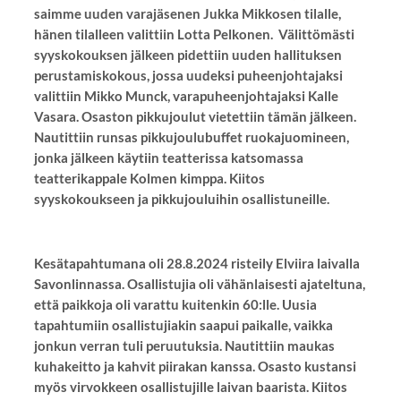
saimme uuden varajäsenen Jukka Mikkosen tilalle,
hänen tilalleen valittiin Lotta Pelkonen. Välittömästi
syyskokouksen jälkeen pidettiin uuden hallituksen
perustamiskokous, jossa uudeksi puheenjohtajaksi
valittiin Mikko Munck, varapuheenjohtajaksi Kalle
Vasara. Osaston pikkujoulut vietettiin tämän jälkeen.
Nautittiin runsas pikkujoulubuffet ruokajuomineen,
jonka jälkeen käytiin teatterissa katsomassa
teatterikappale Kolmen kimppa. Kiitos
syyskokoukseen ja pikkujouluihin osallistuneille.
Kesätapahtumana oli 28.8.2024 risteily Elviira laivalla
Savonlinnassa. Osallistujia oli vähänlaisesti ajateltuna,
että paikkoja oli varattu kuitenkin 60:lle. Uusia
tapahtumiin osallistujiakin saapui paikalle, vaikka
jonkun verran tuli peruutuksia. Nautittiin maukas
kuhakeitto ja kahvit piirakan kanssa. Osasto kustansi
myös virvokkeen osallistujille laivan baarista. Kiitos