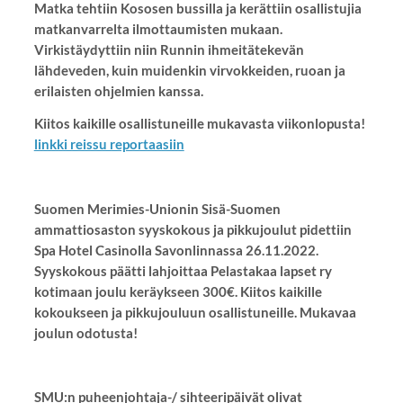
Matka tehtiin Kososen bussilla ja kerättiin osallistujia
matkanvarrelta ilmottaumisten mukaan.
Virkistäydyttiin niin Runnin ihmeitätekevän
lähdeveden, kuin muidenkin virvokkeiden, ruoan ja
erilaisten ohjelmien kanssa.
Kiitos kaikille osallistuneille mukavasta viikonlopusta!
linkki reissu reportaasiin
Suomen Merimies-Unionin Sisä-Suomen
ammattiosaston syyskokous ja pikkujoulut pidettiin
Spa Hotel Casinolla Savonlinnassa 26.11.2022.
Syyskokous päätti lahjoittaa Pelastakaa lapset ry
kotimaan joulu keräykseen 300€. Kiitos kaikille
kokoukseen ja pikkujouluun osallistuneille. Mukavaa
joulun odotusta!
SMU:n puheenjohtaja-/ sihteeripäivät olivat