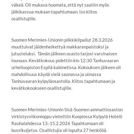
väkeä. Oli mukava huomata, että nyt saatiin myös
jälkikasvua mukaan tapahtumaan. Iso kiitos
osallistujille.
Suomen Merimies-Unionin pilkkikilpailut 28.3.2026
muuttuivat jäidenheikettyä makkaranpaistoksi ja
jutusteluksi. Tämän jälkeen osasto tarjosi varsinaisen
lounaan. Kevätkokous pidettiin klo 12:30 Tanhuvaaran
urheiluopiston Espilä kabinetissa. Kokouksen jälkeen oli
mahdollisuus käydä vielä saunassa ja uimassa
Tanhuvaaran kylpyläosastolla. Kiitos tapahtumaan ja
kevätkokoukseen osallistujille.
Suomen Merimies-Unionin Sisä-Suomen ammattiosaston
virkistysviikonloppu vietettiin Kuopiossa Kylpylä Hotelli
Rauhalahdessa 13.-15.2.2026 Tapahtumaan oli
bussikuljetus. Osallistujia oli lopulta 27 henkilöä.