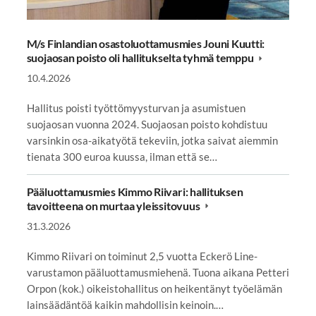
M/s Finlandian osastoluottamusmies Jouni Kuutti:
suojaosan poisto oli hallitukselta tyhmä temppu
10.4.2026
Hallitus poisti työttömyysturvan ja asumistuen
suojaosan vuonna 2024. Suojaosan poisto kohdistuu
varsinkin osa-aikatyötä tekeviin, jotka saivat aiemmin
tienata 300 euroa kuussa, ilman että se…
Pääluottamusmies Kimmo Riivari: hallituksen
tavoitteena on murtaa yleissitovuus
31.3.2026
Kimmo Riivari on toiminut 2,5 vuotta Eckerö Line-
varustamon pääluottamusmiehenä. Tuona aikana Petteri
Orpon (kok.) oikeistohallitus on heikentänyt työelämän
lainsäädäntöä kaikin mahdollisin keinoin.…