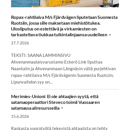
Ropax-rahtilaiva M/s Fjärdvägen liputetaan Suomesta
Ruotsiin, jossa sille maksetaan miehistötukea.
Ulosliputus on estettävä ja virkamiesten on
tarkasteltava tiukkaa tulkintalinjaansa uudelleen
27.7.2026
TEKSTI: SAANA LAMMINSIVU
Ahvenanmaalaisvarustamo Eckerö Link liputtaa
Naantalin ja Ahvenanmaan Långnäsin väliä purjehtivan
ropax-rahtilaiva M/s Fjärdvägenin Suomesta Ruotsiin.
Lipunvaihdon syy on…
Merimies-Unioni: Ei ole ahtaajien syytä, että
satamaoperaattori Steveco toimii Vuosaaren
satamassa aliresursseilla
15.6.2026
Raskasta vuorotyötä tekevistä ahtaajista on tehty