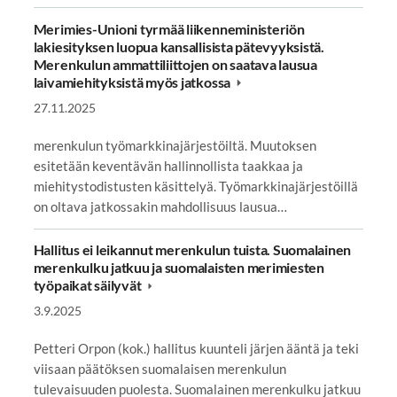
Merimies-Unioni tyrmää liikenneministeriön
lakiesityksen luopua kansallisista pätevyyksistä.
Merenkulun ammattiliittojen on saatava lausua
laivamiehityksistä myös jatkossa
27.11.2025
merenkulun työmarkkinajärjestöiltä. Muutoksen
esitetään keventävän hallinnollista taakkaa ja
miehitystodistusten käsittelyä. Työmarkkinajärjestöillä
on oltava jatkossakin mahdollisuus lausua…
Hallitus ei leikannut merenkulun tuista. Suomalainen
merenkulku jatkuu ja suomalaisten merimiesten
työpaikat säilyvät
3.9.2025
Petteri Orpon (kok.) hallitus kuunteli järjen ääntä ja teki
viisaan päätöksen suomalaisen merenkulun
tulevaisuuden puolesta. Suomalainen merenkulku jatkuu