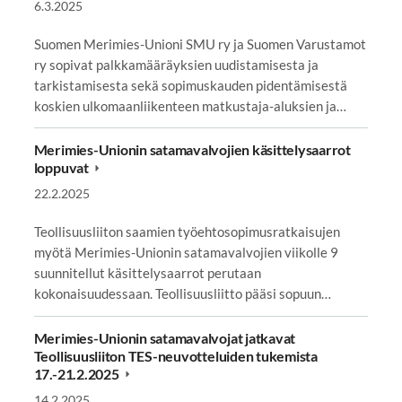
6.3.2025
Suomen Merimies-Unioni SMU ry ja Suomen Varustamot
ry sopivat palkkamääräyksien uudistamisesta ja
tarkistamisesta sekä sopimuskauden pidentämisestä
koskien ulkomaanliikenteen matkustaja-aluksien ja…
Merimies-Unionin satamavalvojien käsittelysaarrot
loppuvat
22.2.2025
Teollisuusliiton saamien työehtosopimusratkaisujen
myötä Merimies-Unionin satamavalvojien viikolle 9
suunnitellut käsittelysaarrot perutaan
kokonaisuudessaan. Teollisuusliitto pääsi sopuun…
Merimies-Unionin satamavalvojat jatkavat
Teollisuusliiton TES-neuvotteluiden tukemista
17.-21.2.2025
14.2.2025