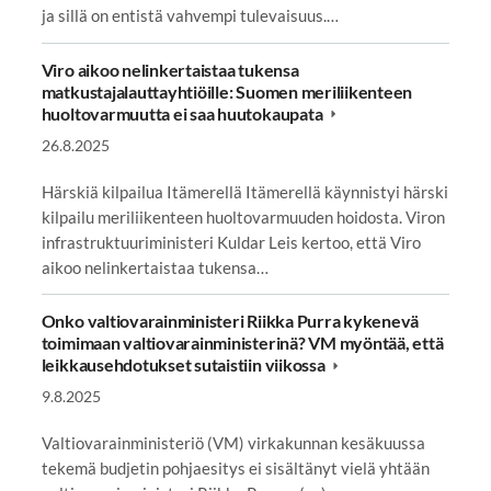
ja sillä on entistä vahvempi tulevaisuus.…
Viro aikoo nelinkertaistaa tukensa
matkustajalauttayhtiöille: Suomen meriliikenteen
huoltovarmuutta ei saa huutokaupata
26.8.2025
Härskiä kilpailua Itämerellä Itämerellä käynnistyi härski
kilpailu meriliikenteen huoltovarmuuden hoidosta. Viron
infrastruktuuriministeri Kuldar Leis kertoo, että Viro
aikoo nelinkertaistaa tukensa…
Onko valtiovarainministeri Riikka Purra kykenevä
toimimaan valtiovarainministerinä? VM myöntää, että
leikkausehdotukset sutaistiin viikossa
9.8.2025
Valtiovarainministeriö (VM) virkakunnan kesäkuussa
tekemä budjetin pohjaesitys ei sisältänyt vielä yhtään