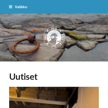
Siirry
Valikko
sivun
sisältöön
Sisä-Suomen osasto
Uutiset