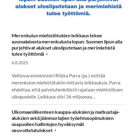
Merenkulun miehistötukien leikkaus tekee
suomalaisesta merenkulusta lopun: Suomen lipun alla
purjehtivat alukset ulosliputetaan ja merimiehistä
tulee työttömiä
6.8.2025
Valtiovarainministeri Riikka Purra (ps.) esittää
merenkulun miehistötukiin mittavia leikkauksia. Purra
ehdottaa, että palveluhenkilöstö rajataan miehistötuen
ulkopuolelle. Leikkaus olisi 36 miljoonaa…
Ulkomaanliikenteen kauppa-aluksien ja matkustaja-
aluksien sekä jäänmurtajien työehtosopimuksien
osapuolien hallintojen hyväksymät
neuvottelutulokset